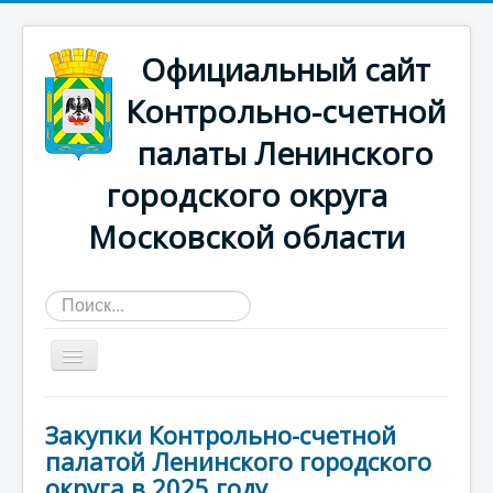
Официальный сайт
Контрольно-счетной
палаты Ленинского
городского округа
Московской области
Искать...
Главная страница
Закупки Контрольно-счетной
О КСП
палатой Ленинского городского
округа в 2025 году
Деятельность счетной палаты