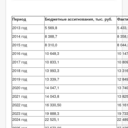
Противодействие коррупции
Период
Бюджетные ассигнования, тыс. руб.
Факти
Взаимодействие
2013 год
5 569,8
5 433,
Новости
2014 год
8 388,7
8 358,
Контакты
2015 год
8 310,0
8 044,
2016 год
10 648,3
10 147
2017 год
10 833,1
10 809
2018 год
13 993,3
13 316
2019 год
13 339,7
12 849
2020 год
14 047,1
13 740
2021 год
14 043,8
13 825
2022 год
16 330,50
16 161
2023 год
19 888,3
19 733
2024 год
22 525,1
22 489
2025 год
27 672,00
27 126