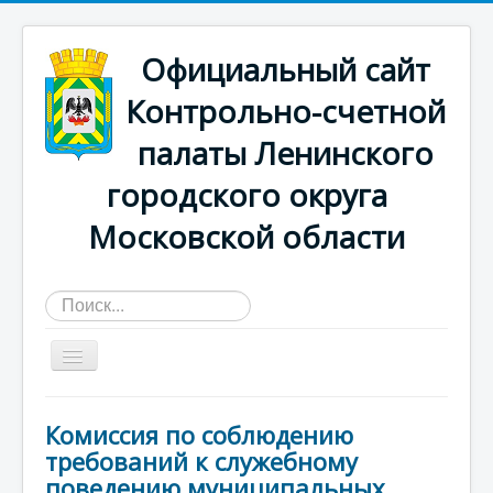
Официальный сайт
Контрольно-счетной
палаты Ленинского
городского округа
Московской области
Искать...
Главная страница
Комиссия по соблюдению
О КСП
требований к служебному
поведению муниципальных
Деятельность счетной палаты