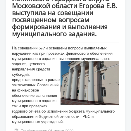
Московской области Егорова Е.В.
Противодействие коррупции
выступила на совещании
посвященном вопросам
Взаимодействие
формирования и выполнения
муниципального задания.
Новости
Контакты
На совещании были освещены вопросы выявляемых
нарушений как при проверках финансового обеспечения
муниципального задания, выполнения муниципального
задания,
целевого
направления средств
субсидий,
предоставленных в рамках
заключенных Соглашений
на финансовое
обеспечение выполнения
муниципального задания,
так и при проверках
годового отчета об исполнении бюджета муниципального
образования и бюджетной отчетности ГРБС и
муниципальных учреждений.
Опубликовано: 06 марта 2020