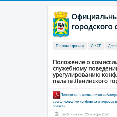
Официальный
городского 
Главная страница
О КСП
Деят
Положение о комисси
служебному поведени
урегулированию конфл
палате Ленинского го
Положение о комиссии по соблюд
урегулированию конфликта интересов в
области
Опубликовано: 25 ноября 2020