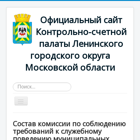
Официальный сайт
Контрольно-счетной
палаты Ленинского
городского округа
Московской области
Искать...
Главная страница
Состав комиссии по соблюдению
О КСП
требований к служебному
поведению муниципальных
Деятельность счетной палаты