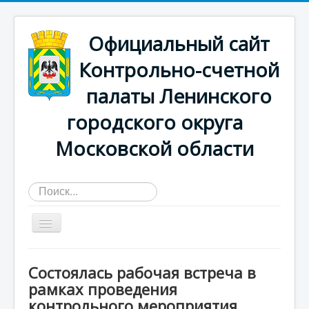
Официальный сайт
Контрольно-счетной
палаты Ленинского
городского округа
Московской области
Искать...
Главная страница
Состоялась рабочая встреча в
О КСП
рамках проведения
контрольного мероприятия
Деятельность счетной палаты