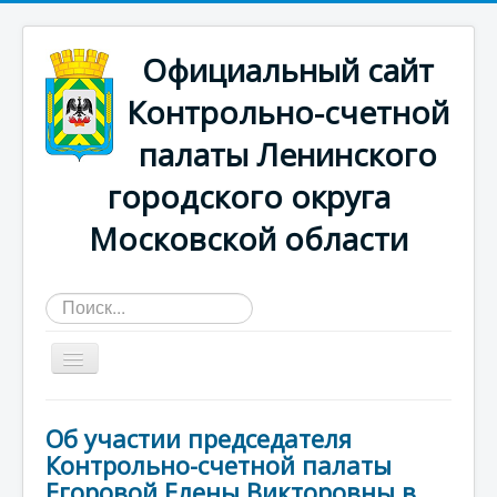
Официальный сайт
Контрольно-счетной
палаты Ленинского
городского округа
Московской области
Искать...
Главная страница
Об участии председателя
О КСП
Контрольно-счетной палаты
Егоровой Елены Викторовны в
Деятельность счетной палаты